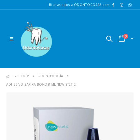
Bienvenidos a ODONTOCOSAS.com
0
SHOP
ODONTOLOGÍA
ADHESIVO ZAFIRA BOND 8 ML NEW STETIC