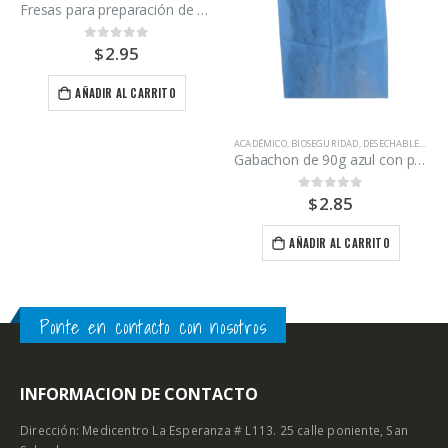
Fresas para preparación de carillas
$
2.95
0
out of 5
AÑADIR AL CARRITO
ACADÉMICO
,
BIOSEGURIDAD
,
DESECHABLES
,
ODO
Gabachon de 90g azul con puño blanco
$
2.85
0
out of 5
AÑADIR AL CARRITO
Ponte en contacto con nosotros
INFORMACION DE CONTACTO
Dirección: Medicentro La Esperanza # L113. 25 calle poniente, San