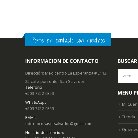
Ponte en contacto con nosotros
INFORMACION DE CONTACTO
BUSCAR
Dirección: Medicentro La Esperanza # L113.
25 calle poniente, San Salvador
Telefono:
MENU P
+503 7752-0353
WhatsApp:
Mi Cuen
+503 7752-0353
Tienda
EMAIL:
odontocosaselsalvador@gmail.com
Quiene
Horario de atencion: