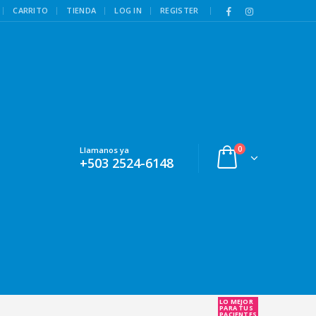
|
CARRITO
TIENDA
LOG IN
REGISTER
0
Llamanos ya
+503 2524-6148
LO MEJOR
PARA TUS
PACIENTES