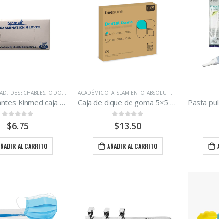
DAD
,
DESECHABLES
,
ODONTOLOGÍA
ACADÉMICO
,
AISLAMIENTO ABSOLUTO
,
ODONTOLOGÍA
Sobre guantes Kinmed caja 500 unidades
Caja de dique de goma 5×5 mediano Beesure 52 unidades.
0
out of 5
0
out of 5
$
6.75
$
13.50
AÑADIR AL CARRITO
AÑADIR AL CARRITO