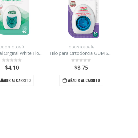
ODONTOLOGÍA
ODONTOLOGÍA
Hilo dental Orginal White Floss GUM
Hilo para Ortodoncia GUM Super Flos
0
out of 5
0
out of 5
$
4.10
$
8.75
AÑADIR AL CARRITO
AÑADIR AL CARRITO