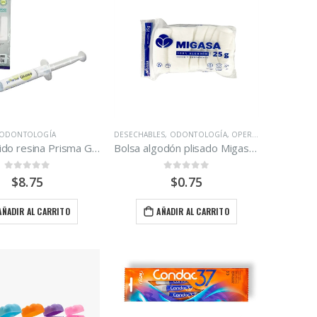
ODONTOLOGÍA
DESECHABLES
,
ODONTOLOGÍA
,
OPERATORIA DENTAL
Pasta pulido resina Prisma Gloss Densply Sirona
Bolsa algodón plisado Migasa 25 g
0
out of 5
0
out of 5
$
8.75
$
0.75
AÑADIR AL CARRITO
AÑADIR AL CARRITO