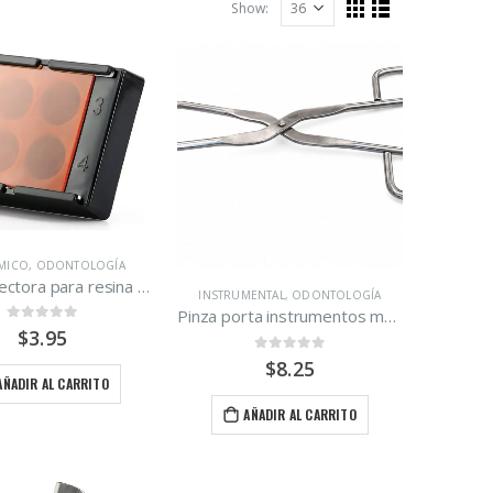
Show:
MICO
,
ODONTOLOGÍA
Caja protectora para resina Ámbar pequeña.
INSTRUMENTAL
,
ODONTOLOGÍA
Pinza porta instrumentos marca Denpro.
0
out of 5
$
3.95
0
out of 5
$
8.25
AÑADIR AL CARRITO
AÑADIR AL CARRITO