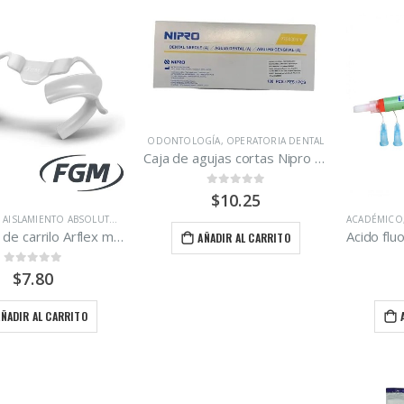
ODONTOLOGÍA
,
OPERATORIA DENTAL
Caja de agujas cortas Nipro 27gx21mm 100 unidades.
0
out of 5
$
10.25
,
AISLAMIENTO ABSOLUTO
,
ODONTOLOGÍA
ACADÉMICO
Retractor de carrilo Arflex mediano marca FGM
AÑADIR AL CARRITO
0
out of 5
$
7.80
AÑADIR AL CARRITO