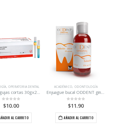
GÍA
ICO
,
OPERATORIA DENTAL
ACADÉMICO
,
ODONTOLOGÍA
Caja de agujas cortas 30gx25mm estériles marca Septoject 100 unidades.
Enjuague bucal ODDENT gingival 250 ml clorhexidina 0.12%
0
out of 5
0
out of 5
$
10.00
$
11.90
AÑADIR AL CARRITO
AÑADIR AL CARRITO