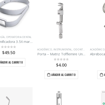
GÍA
,
OPERATORIA DENTAL
Lupa Magnificadora 3.5X marca Bio – Art.
ACADÉMICO
,
INSTRUMENTAL
,
ODONTOLOGÍA
ACADÉMICO
0
out of 5
$
49.50
Porta – Matriz Tofflemire Universal.
AÑADIR AL CARRITO
0
out of 5
$
4.00
AÑADIR AL CARRITO