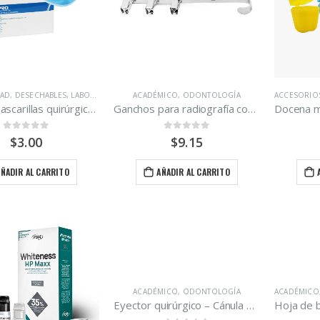
DAD
,
DESECHABLES
,
LABORATORIO
,
ODONTOLOGÍA
ACADÉMICO
,
ODONTOLOGÍA
,
OPERATORIA DENTAL
,
QUIRÚRGIC
ACCESORIO
Caja de mascarillas quirúrgicas marca Nipro 50 unidades.
Ganchos para radiografía con 6 clips Denpro.
0
out of 5
0
out of 5
$
3.00
$
9.15
AÑADIR AL CARRITO
AÑADIR AL CARRITO
ACADÉMICO
,
ODONTOLOGÍA
ACADÉMICO
Eyector quirúrgico – Cánula 1/4 verde paquete de 25 unidades