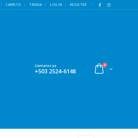
|
CARRITO
TIENDA
LOG IN
REGISTER
0
Llamanos ya
+503 2524-6148