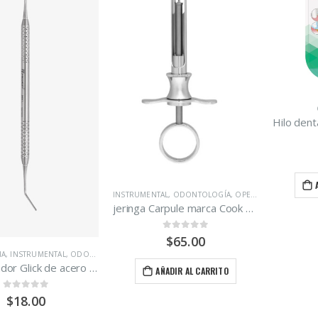
INSTRUMENTAL
,
ODONTOLOGÍA
,
OPERATORIA DENTAL
jeringa Carpule marca Cook Waite Medesy A.M. 8.1 ml.
0
out of 5
$
65.00
IA
,
INSTRUMENTAL
,
ODONTOLOGÍA
Condensador Glick de acero marca Medesy.
AÑADIR AL CARRITO
0
out of 5
$
18.00