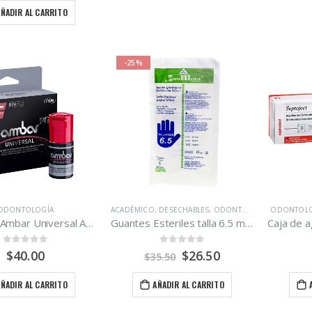
AÑADIR AL CARRITO
-25%
ODONTOLOGÍA
ACADÉMICO
,
DESECHABLES
,
ODONTOLOGÍA
,
ODONTOLO
QUIRÚRG
Adhesivo Ambar Universal APS FGM 5ml.
Guantes Esteriles talla 6.5 marca Sensi Medical caja 50 pares.
0
out of 5
0
out of 5
$
40.00
$
26.50
$
35.50
AÑADIR AL CARRITO
AÑADIR AL CARRITO