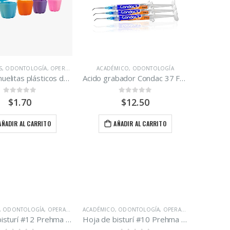
O
S
,
ODONTOLOGÍA
,
OPERATORIA DENTAL
ACADÉMICO
,
ODONTOLOGÍA
Docena muelitas plásticos de colores para dientes Bakel Dental
Acido grabador Condac 37 FGM paquete 3 jeringas 2.5 ml.
0
out of 5
0
out of 5
$
1.70
$
12.50
AÑADIR AL CARRITO
AÑADIR AL CARRITO
,
ODONTOLOGÍA
,
OPERATORIA DENTAL
ACADÉMICO
,
ODONTOLOGÍA
,
OPERATORIA DENTAL
Hoja de bisturí #12 Prehma caja de 100 unidades
Hoja de bisturí #10 Prehma caja de 100 unidades