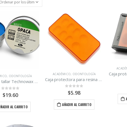
ACADÉ
ACADÉMICO
,
ODONTOLOGÍA
MICO
,
ODONTOLOGÍA
Caja protectora para resina Ámbar.
Cera para tallar Technowax Opaca regular tarro 50 g.
0
out of 5
$
5.98
0
out of 5
$
19.60
AÑADIR AL CARRITO
AÑADIR AL CARRITO