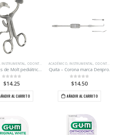
,
INSTRUMENTAL
,
ODONTOLOGÍA
ACADÉMICO
,
INSTRUMENTAL
,
ODONTOLOGÍA
Abrebocas de Molt pediátrico marca Denpro de 11 cm.
Quita – Corona marca Denpro.
0
out of 5
0
out of 5
$
14.25
$
14.50
AÑADIR AL CARRITO
AÑADIR AL CARRITO