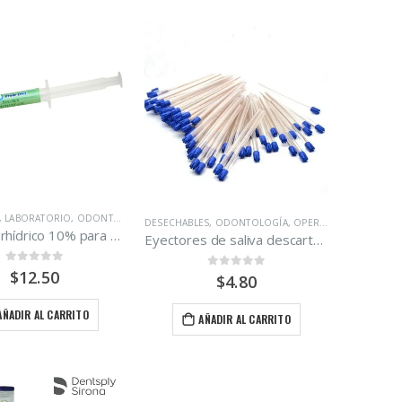
,
LABORATORIO
,
ODONTOLOGÍA
,
OPERATORIA DENTAL
DESECHABLES
,
ODONTOLOGÍA
,
OPERATORIA DENTAL
Acido fluorhídrico 10% para porceclana Prime Dent jeringa 3g
Eyectores de saliva descartables Qualident Bolsa de 100 unidades.
0
out of 5
$
12.50
0
out of 5
$
4.80
AÑADIR AL CARRITO
AÑADIR AL CARRITO