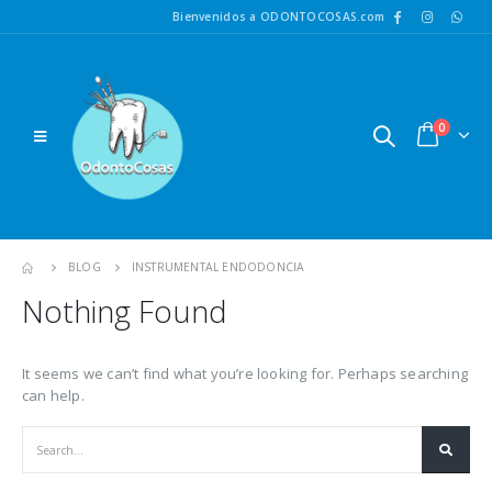
Bienvenidos a ODONTOCOSAS.com
0
BLOG
INSTRUMENTAL ENDODONCIA
Nothing Found
It seems we can’t find what you’re looking for. Perhaps searching
can help.