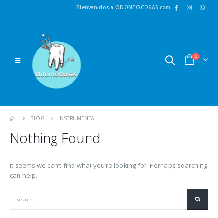
Bienvenidos a ODONTOCOSAS.com
0
BLOG
INSTRUMENTAL
Nothing Found
It seems we can’t find what you’re looking for. Perhaps searching
can help.