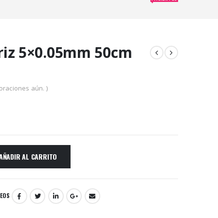
riz 5×0.05mm 50cm
oraciones aún. )
AÑADIR AL CARRITO
SEOS