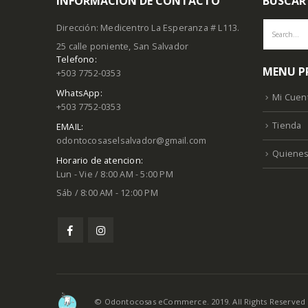
INFORMACION DE CONTACTO
BUSCAR
Dirección: Medicentro La Esperanza # L113.
25 calle poniente, San Salvador
Telefono:
MENU P
+503 7752-0353
WhatsApp:
Mi Cuen
+503 7752-0353
Tienda
EMAIL:
odontocosaselsalvador@gmail.com
Quiene
Horario de atencion:
Lun - Vie / 8:00 AM - 5:00 PM
Sáb / 8:00 AM - 12:00 PM
© Odontocosas eCommerce. 2019. All Rights Reserved