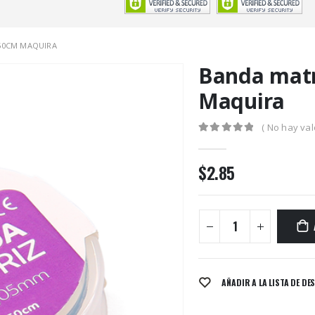
50CM MAQUIRA
Banda mat
Maquira
( No hay val
0
out of 5
$
2.85
AÑADIR A LA LISTA DE DE