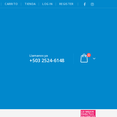
|
CARRITO
TIENDA
LOG IN
REGISTER
0
Llamanos ya
+503 2524-6148
LO MEJOR
PARA TUS
PACIENTES