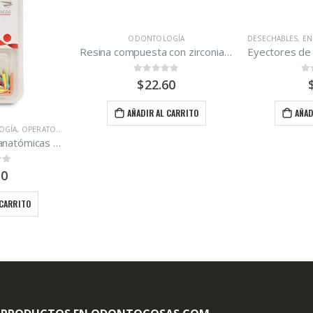
ODONTOLOGÍA
DESECHABLES
,
ENDODONCIA
,
ODONTOLOGÍA
Resina compuesta con zirconia A2 Zirconfill
Eyectores de saliva descartables Euronda Bolsa de 100 unidades.
0
out of 5
0
out of 5
$
22.60
$
5.50
AÑADIR AL CARRITO
AÑADIR AL CARRITO