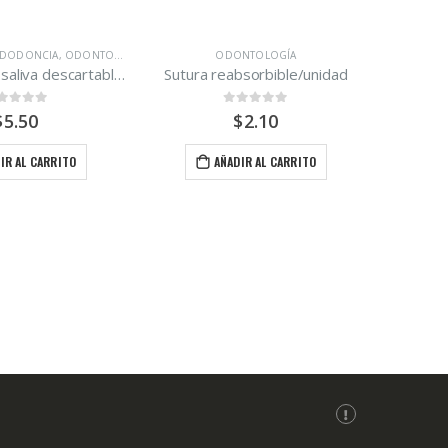
,
ODONTOPEDIATRÍA
ODONTOLOGÍA
,
OPERATORIA DENTAL
,
QUIRÚRGICO
ODONTOLOGÍA
Sutura reabsorbible/unidad
0
out of 5
0
out of 5
$
2.10
$
22.60
AÑADIR AL CARRITO
AÑADIR AL CARRITO