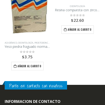
ODONTOLOGÍA
Resina compuesta con zirconia A3 Zirconfill Maquira
$
22.60
0
out of 5
AÑADIR AL CARRITO
ACADÉMICO
,
ODONTOLOGÍA
,
PROSTODONCIA
Yeso piedra fraguado normal Magnum kilo
$
3.75
0
out of 5
AÑADIR AL CARRITO
Ponte en contacto con nosotros
INFORMACION DE CONTACTO