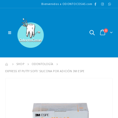
Bienvenidos a ODONTOCOSAS.com
0
SHOP
ODONTOLOGÍA
EXPRESS XT PUTTY SOFT/ SILICONA POR ADICIÓN 3M ESPE