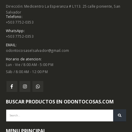
Dirección: Medicentro La Esperanza # L113. 25 calle poniente, San
Salvador
Telefono:
+503 7752-0353
WhatsApp:
+503 7752-0353
EMAIL:
odontocosaselsalvador@gmail.com
Horario de atencion:
Lun - Vie / 8:00 AM - 5:00 PM
Sáb / 8:00 AM - 12:00 PM
BUSCAR PRODUCTOS EN ODONTOCOSAS.COM
MENU PRINCIPAL