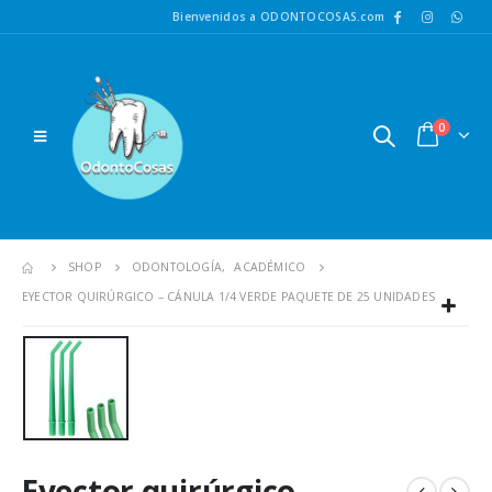
Bienvenidos a ODONTOCOSAS.com
0
SHOP
ODONTOLOGÍA
,
ACADÉMICO
EYECTOR QUIRÚRGICO – CÁNULA 1/4 VERDE PAQUETE DE 25 UNIDADES
Eyector quirúrgico –