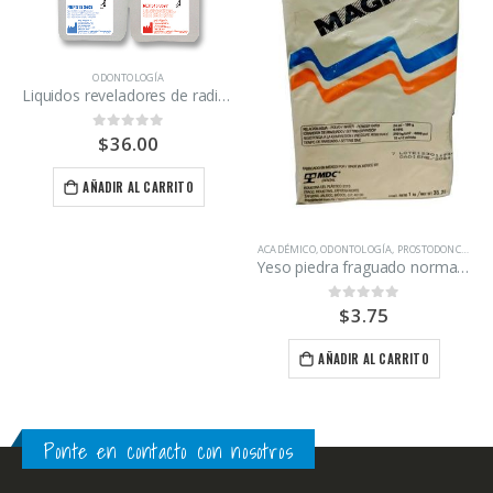
ODONTOLOGÍA
Liquidos reveladores de radiografías Carestream kit revelador y fijador
$
36.00
0
out of 5
AÑADIR AL CARRITO
ACADÉMICO
,
ODONTOLOGÍA
,
PROSTODONCIA
Yeso piedra fraguado normal Magnum kilo
$
3.75
0
out of 5
AÑADIR AL CARRITO
Ponte en contacto con nosotros