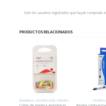
Solo los usuarios registrados que hayan comprado e
PRODUCTOS RELACIONADOS
DESECHABLES
,
ODONTOLOGÍA
Baberos o Campos Desechables Bolsa 24 Unidades
ACADÉMICO
,
ODONTOLOGÍA
,
OPERATORIA DENTAL
ODONTOL
Cuñas de madera anatómicas surtidas marca TDV caja 100 unidades