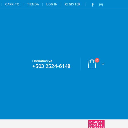
|
CARRITO
TIENDA
LOG IN
REGISTER
0
Llamanos ya
+503 2524-6148
LO MEJOR
PARA TUS
PACIENTES