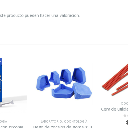
ste producto pueden hacer una valoración.
ODO
0
o
OGÍA
LABORATORIO
,
ODONTOLOGÍA
Resina compuesta con zirconia A2 Zirconfill
Juego de zocalos de goma (6 unidades)