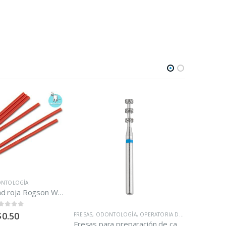
NTOLOGÍA
Cera de utilidad roja Rogson Wax/tira
ut of 5
$
0.50
FRESAS
,
ODONTOLOGÍA
,
OPERATORIA DENTAL
,
PROSTOD
Fresas para preparación de carillas