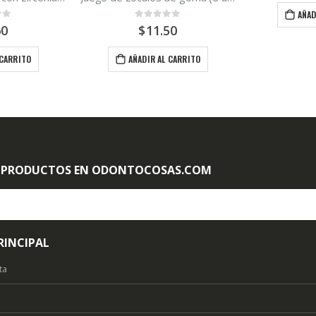
AÑAD
 5
0
out of 5
60
$
11.50
 CARRITO
AÑADIR AL CARRITO
 PRODUCTOS EN ODONTOCOSAS.COM
RINCIPAL
ta