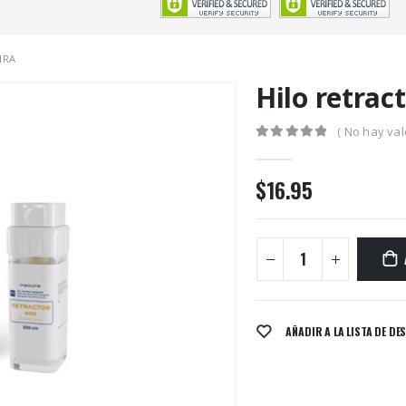
IRA
Hilo retrac
( No hay val
0
out of 5
$
16.95
AÑADIR A LA LISTA DE DE