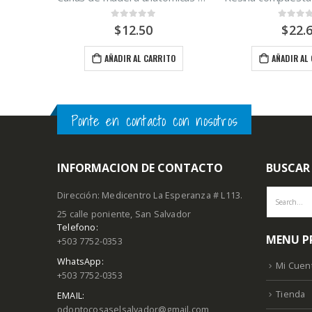
ITO
0
out of 5
0
out of
$
12.50
$
22.
AÑADIR AL CARRITO
AÑADIR AL
Ponte en contacto con nosotros
INFORMACION DE CONTACTO
BUSCAR
Dirección: Medicentro La Esperanza # L113.
25 calle poniente, San Salvador
Telefono:
MENU P
+503 7752-0353
WhatsApp:
Mi Cuen
+503 7752-0353
Tienda
EMAIL:
odontocosaselsalvador@gmail.com