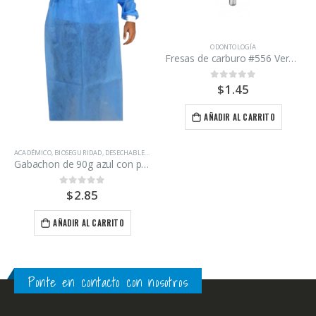
ODONTOLOGÍA
Fresas de carburo #556 Verdent
$
1.45
0
out of 5
AÑADIR AL CARRITO
ACADÉMICO
,
BIOSEGURIDAD
,
DESECHABLES
,
ODONTOLOGÍA
Gabachon de 90g azul con puño blanco
$
2.85
0
out of 5
AÑADIR AL CARRITO
Ponte en contacto con nosotros