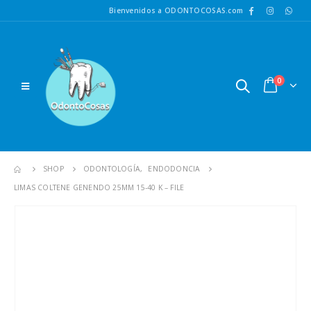
Bienvenidos a ODONTOCOSAS.com
0
SHOP
ODONTOLOGÍA
,
ENDODONCIA
LIMAS COLTENE GENENDO 25MM 15-40 K – FILE