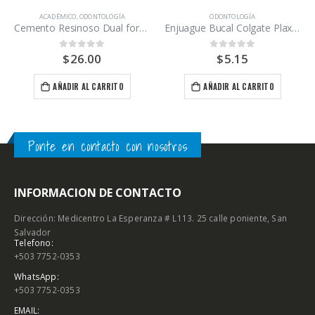
ACADÉMICO
,
ODONTOLOGÍA
ODONTOLOGÍA
Cemento Resinoso Dual force Maquira 5g
Enjuague Bucal Colgate Plax Ice 250ml
$
26.00
$
5.15
0
out of 5
0
out of 5
AÑADIR AL CARRITO
AÑADIR AL CARRITO
Ponte en contacto con nosotros
INFORMACION DE CONTACTO
Dirección: Medicentro La Esperanza # L113. 25 calle poniente, San
Salvador
Telefono:
+503 7752-0353
WhatsApp:
+503 7752-0353
EMAIL: