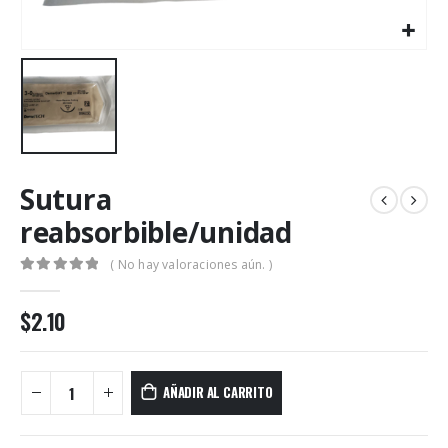
Sutura
reabsorbible/unidad
( No hay valoraciones aún. )
0
out of 5
$
2.10
AÑADIR AL CARRITO