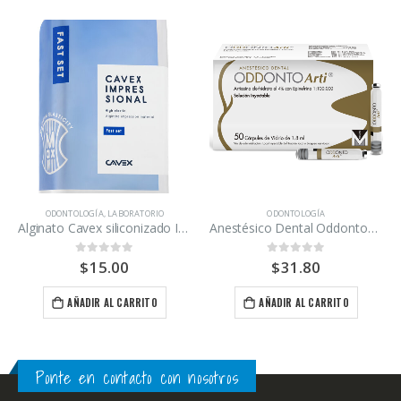
ODONTOLOGÍA
ODONTOLOGÍA
,
LABORATORIO
ODONTOLOGÍA
Alginato Cavex siliconizado Impressional en gelificación normal y rapido
Anestésico Dental Oddontoarti 50 cartuchos
$
15.00
$
31.80
0
out of 5
0
out of 5
AÑADIR AL CARRITO
AÑADIR AL CARRITO
Ponte en contacto con nosotros