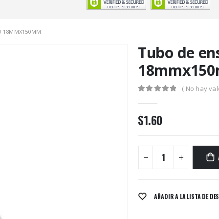
IO 18MMX150MM
Tubo de ens
18mmx15
( No hay val
0
out of 5
$
1.60
AÑADIR A LA LISTA DE DE