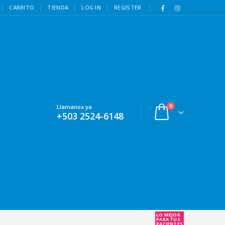
|
CARRITO
TIENDA
LOG IN
REGISTER
0
Llamanos ya
+503 2524-6148
LO MEJOR
PARA TUS
PACIENTES