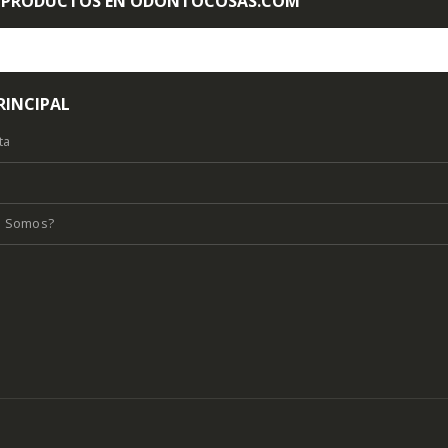
 PRODUCTOS EN ODONTOCOSAS.COM
RINCIPAL
ta
s Somos?