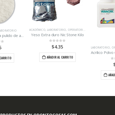
ACADÉMICO
,
LABORATORIO
,
OPERATORIA DENTAL
,
PROSTODON
ABORATORIO
Yeso Extra duro Nic Stone Kilo
Disco de felpa para pulido de acrílico
0
out of 5
$
4.35
 5
5
LABORATORIO
,
OP
AÑADIR AL CARRITO
 CARRITO
0
o
AÑAD