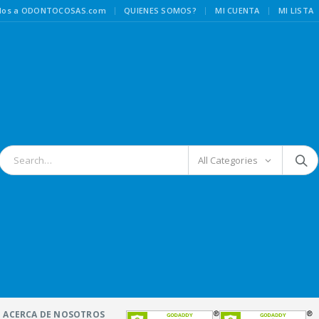
|
idos a ODONTOCOSAS.com
QUIENES SOMOS?
MI CUENTA
MI LISTA
All Categories
ACERCA DE NOSOTROS