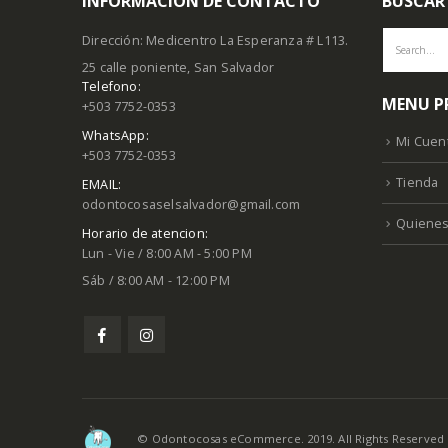
INFORMACION DE CONTACTO
BUSCAR
Dirección: Medicentro La Esperanza # L113.
25 calle poniente, San Salvador
Telefono:
MENU P
+503 7752-0353
WhatsApp:
Mi Cuen
+503 7752-0353
Tienda
EMAIL:
odontocosaselsalvador@gmail.com
Quiene
Horario de atencion:
Lun - Vie / 8:00 AM - 5:00 PM
Sáb / 8:00 AM - 12:00 PM
© Odontocosas eCommerce. 2019. All Rights Reserved