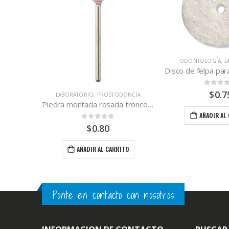
ODONTOLOGÍA
,
L
0
out of
$
0.7
LOGÍA
LABORATORIO
,
PROSTODONCIA
Disco de manta MDC para pulido de acrílico
Piedra montada rosada tronco-cónica
AÑADIR AL
0
out of 5
$
0.80
ITO
AÑADIR AL CARRITO
Ponte en contacto con nosotros