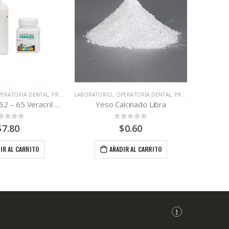
CIA
ERATORIA DENTAL
,
PROSTODONCIA
LABORATORIO
,
OPERATORIA DENTAL
,
PROSTODONCIA
LABORATOR
Acrilico Polvo 62 – 65 Veracril New Stetic Bote 60gr
Yeso Calcinado Libra
ut of 5
0
out of 5
$
7.80
$
0.60
IR AL CARRITO
AÑADIR AL CARRITO