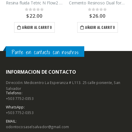
Resina fluida Tetric N Flow2 tono A1, A2, A3, Ivoclar 2 gr.
Cemento Resinoso Dual force Maquira 5g
$
22.00
$
26.00
0
out of 5
0
out of 5
AÑADIR AL CARRITO
AÑADIR AL CARRITO
Ponte en contacto con nosotros
INFORMACION DE CONTACTO
Dirección: Medicentro La Esperanza # L113. 25 calle poniente, San
Salvador
Telefono:
+503 7752-0353
WhatsApp:
+503 7752-0353
EMAIL:
odontocosaselsalvador@gmail.com