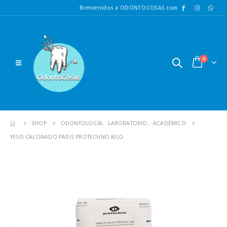
Bienvenidos a ODONTOCOSAS.com
0
SHOP
ODONTOLOGÍA
,
LABORATORIO
,
ACADÉMICO
YESO CALCINADO PARIS PROTECHNO KILO