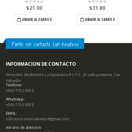
$
21.00
$
31.80
0
out of 5
0
out of 5
AÑADIR AL CARRITO
AÑADIR AL CARRITO
Ponte en contacto con nosotros
INFORMACION DE CONTACTO
Dirección: Medicentro La Esperanza # L113. 25 calle poniente, San
Salvador
Telefono:
+503 7752-0353
WhatsApp:
+503 7752-0353
EMAIL:
odontocosaselsalvador@gmail.com
Horario de atencion: