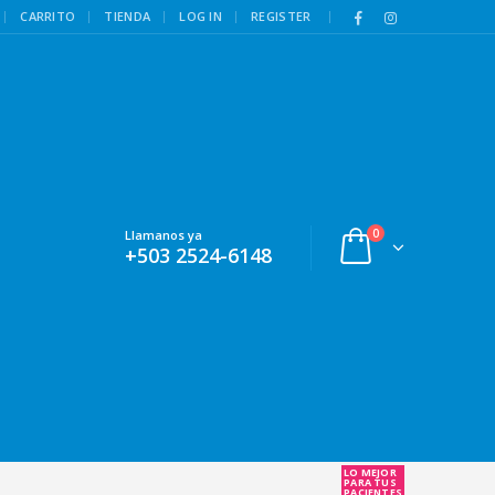
|
CARRITO
TIENDA
LOG IN
REGISTER
0
Llamanos ya
+503 2524-6148
LO MEJOR
PARA TUS
PACIENTES