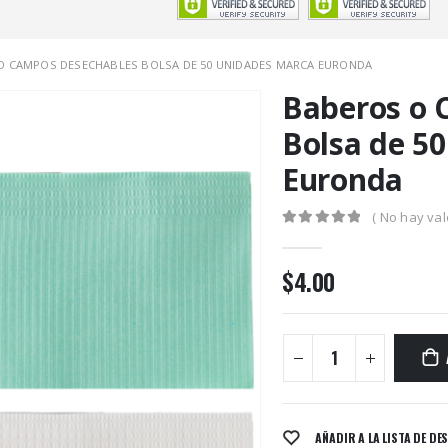
O CAMPOS DESECHABLES BOLSA DE 50 UNIDADES MARCA EURONDA
Baberos o 
Bolsa de 5
Euronda
( No hay val
0
out of 5
$
4.00
AÑADIR A LA LISTA DE DE