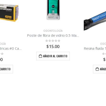
OGÍA
Poste de fibra de vidrio 0.5 Maquira/5 unidades
ODONTOLOGÍA
 5
00
Resina fluida Tetric N Flow2 tono A1, A2, A3, Ivoclar 2 gr.
 CARRITO
0
out of 5
$
22.00
AÑADIR AL CARRITO
ACADÉMICO
,
BIO
0
o