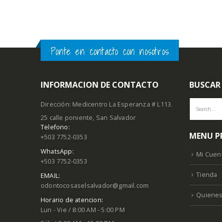
Ponte en contacto con nosotros
INFORMACION DE CONTACTO
BUSCAR
Dirección: Medicentro La Esperanza # L113.
25 calle poniente, San Salvador
Telefono:
MENU P
+503 7752-0353
WhatsApp:
Mi Cuen
+503 7752-0353
Tienda
EMAIL:
odontocosaselsalvador@gmail.com
Quiene
Horario de atencion:
Lun - Vie / 8:00 AM - 5:00 PM