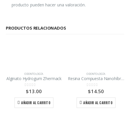
producto pueden hacer una valoración.
PRODUCTOS RELACIONADOS
ODONTOLOGÍA
ODONTOLOGÍA
Alginato Hydrogum Zhermack
Resina Compuesta Nanohíbrida fotopolimerizable EA3 Maquira
0
out of 5
0
out of 5
$
13.00
$
14.50
AÑADIR AL CARRITO
AÑADIR AL CARRITO