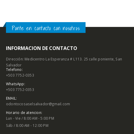
Ponte en contacto con nosotros
INFORMACION DE CONTACTO
Dirección: Medicentro La Esperanza # L113. 25 calle poniente, San
Salvador
Telefono:
+503 7752-0353
WhatsApp:
+503 7752-0353
EMAIL:
odontocosaselsalvador@gmail.com
Horario de atencion:
Lun - Vie / 8:00 AM - 5:00 PM
Sáb / 8:00 AM - 12:00 PM