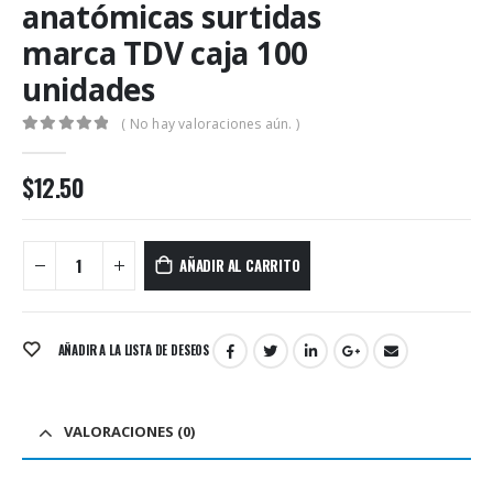
anatómicas surtidas
marca TDV caja 100
unidades
( No hay valoraciones aún. )
0
out of 5
$
12.50
AÑADIR AL CARRITO
AÑADIR A LA LISTA DE DESEOS
VALORACIONES (0)