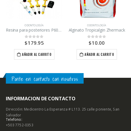
ODONTOLOGÍA
ODONTOLOGÍA
Resina para posteriores P60 3M ESPE Kit
Alginato Tropicalgin Zhermack
$
179.95
$
10.00
0
out of 5
0
out of 5
AÑADIR AL CARRITO
AÑADIR AL CARRITO
Ponte en contacto con nosotros
INFORMACION DE CONTACTO
Dirección: Medicentro La Esperanza # L113. 25 calle poniente, San
Salvador
Telefono:
+503 7752-0353