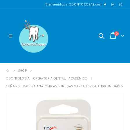
Bienvenidos a ODONTOCOSAS.com
0
SHOP
ODONTOLOGÍA
,
OPERATORIA DENTAL
,
ACADÉMICO
CUÑAS DE MADERA ANATÓMICAS SURTIDAS MARCA TDV CAJA 100 UNIDADES