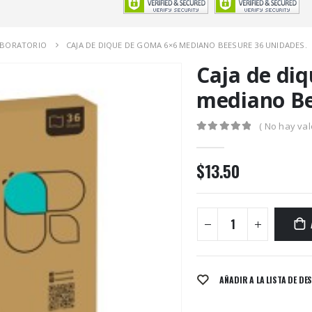
ABORATORIO
CAJA DE DIQUE DE GOMA 6×6 MEDIANO BEESURE 36 UNIDADES.
Caja de di
mediano Be
( No hay val
0
out of 5
$
13.50
AÑADIR A LA LISTA DE DE