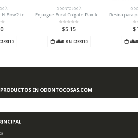
OGÍA
ODONTOLOGÍA
ODO
Enjuague Bucal Colgate Plax Ice 250ml
Resina para posteriores P60 3M ESPE Kit
Alginato H
 5
0
out of 5
0
o
5
$
179.95
$
 CARRITO
AÑADIR AL CARRITO
AÑAD
 PRODUCTOS EN ODONTOCOSAS.COM
RINCIPAL
ta