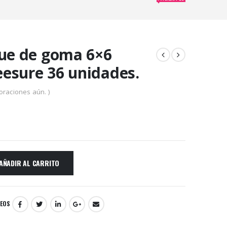
que de goma 6×6
esure 36 unidades.
oraciones aún. )
AÑADIR AL CARRITO
SEOS