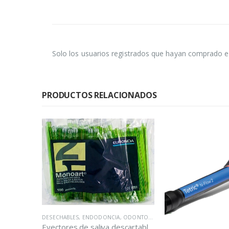
Solo los usuarios registrados que hayan comprado e
PRODUCTOS RELACIONADOS
,
ODONTOLOGÍA
,
ODONTOPEDIATRÍA
,
OPERATORIA DENTAL
,
QUIRÚRGICO
Eyectores de saliva descartables Euronda Bolsa de 100 unidades.