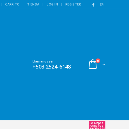
|
CARRITO
TIENDA
LOG IN
REGISTER
0
Llamanos ya
+503 2524-6148
LO MEJOR
PARA TUS
PACIENTES