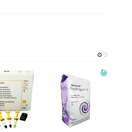
ODONTOLOGÍA
Bandas de celuloide Prehma
0
out of 5
$
3.35