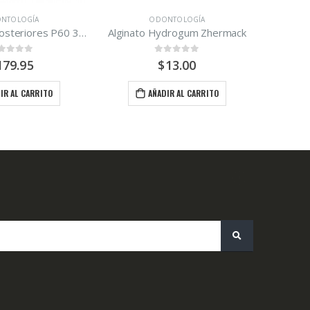
AÑADIR AL CARRITO
NTOLOGÍA
ACA
ydrogum Zhermack
ut of 5
13.00
IR AL CARRITO