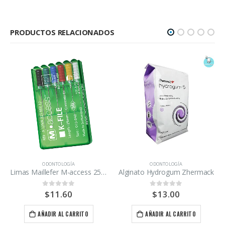
PRODUCTOS RELACIONADOS
ODONTOLOGÍA
ODONTOLOGÍA
ODONTOLOGÍA
Limas Maillefer M-access 25mm 15-40
Alginato Hydrogum Zhermack
$
11.60
$
13.00
0
out of 5
0
out of 5
AÑADIR AL CARRITO
AÑADIR AL CARRITO