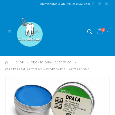
Bienvenidos a ODONTOCOSAS.com
0
SHOP
ODONTOLOGÍA
,
ACADÉMICO
CERA PARA TALLAR TECHNOWAX OPACA REGULAR TARRO 50 G.