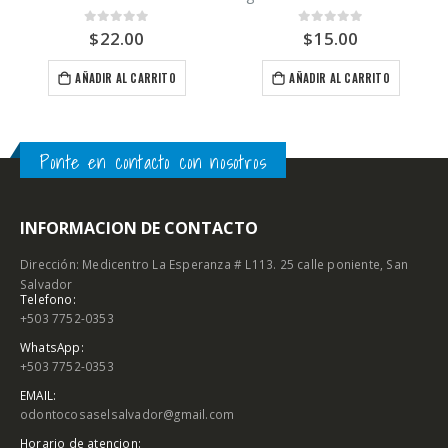
$
22.00
$
15.00
0
out of 5
0
out of 5
AÑADIR AL CARRITO
AÑADIR AL CARRITO
Ponte en contacto con nosotros
INFORMACION DE CONTACTO
Dirección: Medicentro La Esperanza # L113. 25 calle poniente, San
Salvador
Telefono:
+503 7752-0353
WhatsApp:
+503 7752-0353
EMAIL:
odontocosaselsalvador@gmail.com
Horario de atencion: