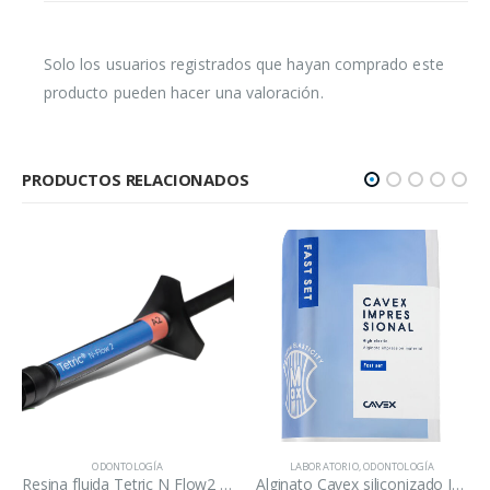
Solo los usuarios registrados que hayan comprado este
producto pueden hacer una valoración.
PRODUCTOS RELACIONADOS
ODONTOLOGÍA
LABORATORIO
,
ODONTOLOGÍA
Resina fluida Tetric N Flow2 tono A1, A2, A3, Ivoclar 2 gr.
Alginato Cavex siliconizado Impressional en gelificación normal y rapido