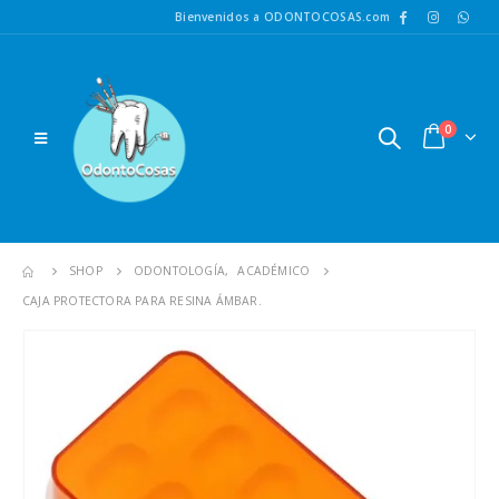
Bienvenidos a ODONTOCOSAS.com
0
SHOP
ODONTOLOGÍA
,
ACADÉMICO
CAJA PROTECTORA PARA RESINA ÁMBAR.