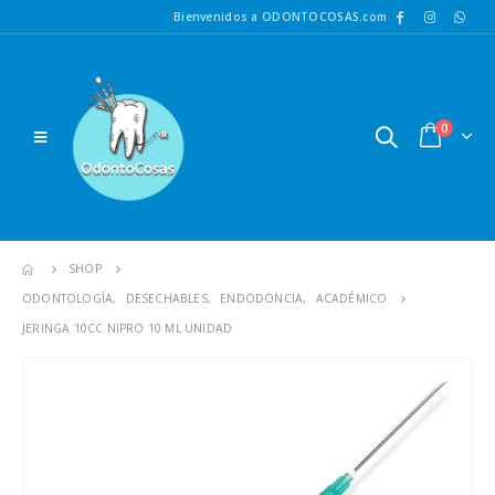
Bienvenidos a ODONTOCOSAS.com
0
SHOP
ODONTOLOGÍA
,
DESECHABLES
,
ENDODONCIA
,
ACADÉMICO
JERINGA 10CC NIPRO 10 ML UNIDAD