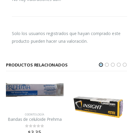
Solo los usuarios registrados que hayan comprado este
producto pueden hacer una valoración.
PRODUCTOS RELACIONADOS
ODONTOLOGÍA
Bandas de celuloide Prehma
$
3.35
0
out of 5