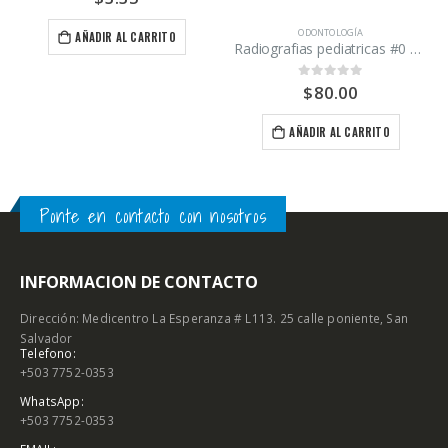
ODONTOLOGÍA
AÑADIR AL CARRITO
Radiografias pediatricas #0 Carestream caja 100 unidades
$
80.00
0
out of 5
AÑADIR AL CARRITO
Ponte en contacto con nosotros
INFORMACION DE CONTACTO
Dirección: Medicentro La Esperanza # L113. 25 calle poniente, San
Salvador
Telefono:
+503 7752-0353
WhatsApp:
+503 7752-0353