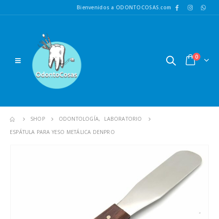
Bienvenidos a ODONTOCOSAS.com
0
SHOP
ODONTOLOGÍA
,
LABORATORIO
ESPÁTULA PARA YESO METÁLICA DENPRO