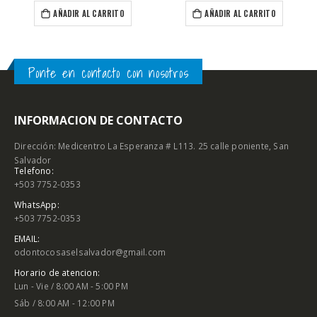
AÑADIR AL CARRITO
AÑADIR AL CARRITO
Ponte en contacto con nosotros
INFORMACION DE CONTACTO
Dirección: Medicentro La Esperanza # L113. 25 calle poniente, San
Salvador
Telefono:
+503 7752-0353
WhatsApp:
+503 7752-0353
EMAIL:
odontocosaselsalvador@gmail.com
Horario de atencion:
Lun - Vie / 8:00 AM - 5:00 PM
Sáb / 8:00 AM - 12:00 PM