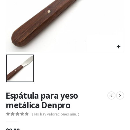
Espátula para yeso
metálica Denpro
( No hay valoraciones aún. )
0
out of 5