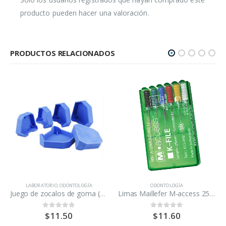
producto pueden hacer una valoración.
PRODUCTOS RELACIONADOS
LABORATORIO
,
ODONTOLOGÍA
ODONTOLOGÍA
Juego de zocalos de goma (6 unidades)
Limas Maillefer M-access 25mm 15-40
$
11.50
$
11.60
0
out of 5
0
out of 5