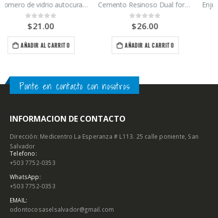
Cemento Resinoso Dual force Maquira 5g
Enjuague Bucal Colgate Plax Ice 250ml
$
26.00
$
5.15
0
out of 5
0
out of 5
AÑADIR AL CARRITO
AÑADIR AL CARRITO
Ponte en contacto con nosotros
INFORMACION DE CONTACTO
Dirección: Medicentro La Esperanza # L113. 25 calle poniente, San
Salvador
Telefono:
+503 7752-0353
WhatsApp:
+503 7752-0353
EMAIL:
odontocosaselsalvador@gmail.com