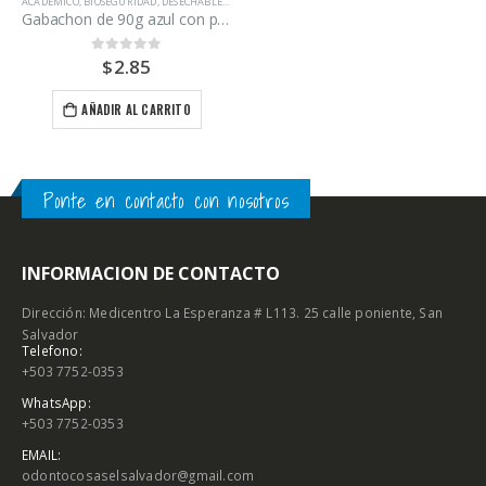
ACADÉMICO
,
BIOSEGURIDAD
,
DESECHABLES
,
ODONTOLOGÍA
Gabachon de 90g azul con puño blanco
$
2.85
0
out of 5
AÑADIR AL CARRITO
Ponte en contacto con nosotros
INFORMACION DE CONTACTO
Dirección: Medicentro La Esperanza # L113. 25 calle poniente, San
Salvador
Telefono:
+503 7752-0353
WhatsApp:
+503 7752-0353
EMAIL:
odontocosaselsalvador@gmail.com