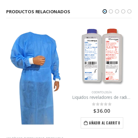
PRODUCTOS RELACIONADOS
ODONTOLOGÍA
Liquidos reveladores de radiografías Carestream kit revelador y fijador
$
36.00
0
out of 5
AÑADIR AL CARRITO