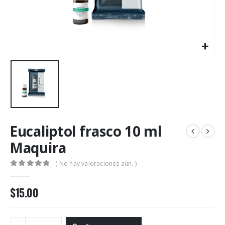
Eucaliptol frasco 10 ml
Maquira
( No hay valoraciones aún. )
0
out of 5
$
15.00