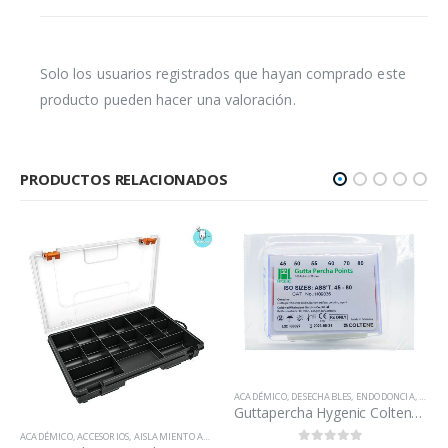
Solo los usuarios registrados que hayan comprado este
producto pueden hacer una valoración.
PRODUCTOS RELACIONADOS
ACADÉMICO
,
DESECHABLES
,
ENDODONCIA
,
ODONTOLOGÍA
Guttapercha Hygenic Coltene 45-80
,
ENDODONCIA
,
INSTRUMENTAL
,
LABORATORIO
,
OPERATORIA DENTAL
,
ORTODONCIA
,
QUIRÚRG
BIOSEGURIDAD
,
DESECHABLES
,
ODONTOLOGÍA