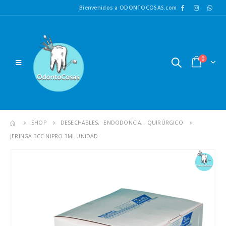
Bienvenidos a ODONTOCOSAS.com
0
SHOP
DESECHABLES
,
ENDODONCIA
,
QUIRÚRGICO
JERINGA 3CC NIPRO 3ML UNIDAD