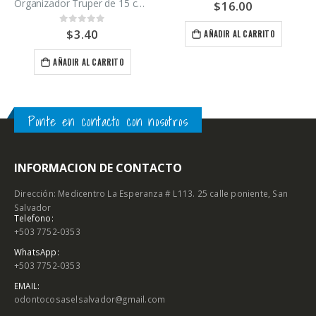
$
16.00
0
out of 5
Guttapercha Hygenic coltene Fine
AÑADIR AL CARRITO
$
16.00
0
out of 5
AÑADIR AL CARRITO
Ponte en contacto con nosotros
INFORMACION DE CONTACTO
Dirección: Medicentro La Esperanza # L113. 25 calle poniente, San
Salvador
Telefono:
+503 7752-0353
WhatsApp:
+503 7752-0353
EMAIL:
odontocosaselsalvador@gmail.com