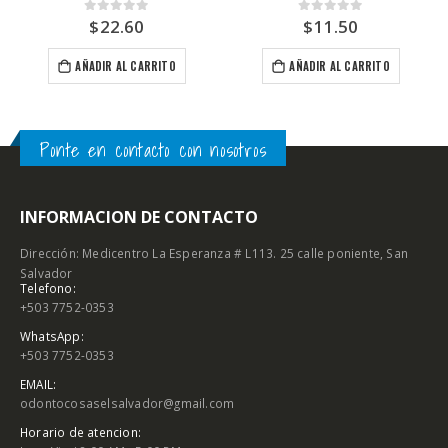
$
22.60
$
11.50
0
out of 5
0
out of 5
AÑADIR AL CARRITO
AÑADIR AL CARRITO
Ponte en contacto con nosotros
INFORMACION DE CONTACTO
Dirección: Medicentro La Esperanza # L113. 25 calle poniente, San
Salvador
Telefono:
+503 7752-0353
WhatsApp:
+503 7752-0353
EMAIL:
odontocosaselsalvador@gmail.com
Horario de atencion: