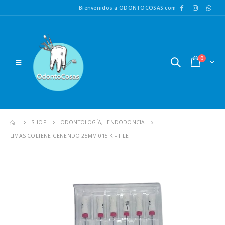
Bienvenidos a ODONTOCOSAS.com
0
SHOP
ODONTOLOGÍA
,
ENDODONCIA
LIMAS COLTENE GENENDO 25MM 015 K – FILE