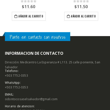
$
11.60
$
11.50
0
out of 5
0
out of 5
AÑADIR AL CARRITO
AÑADIR AL CARRITO
Ponte en contacto con nosotros
INFORMACION DE CONTACTO
Dirección: Medicentro La Esperanza # L113. 25 calle poniente, San
Salvador
Telefono:
+503 7752-0353
WhatsApp:
+503 7752-0353
EMAIL:
odontocosaselsalvador@gmail.com
Horario de atencion: