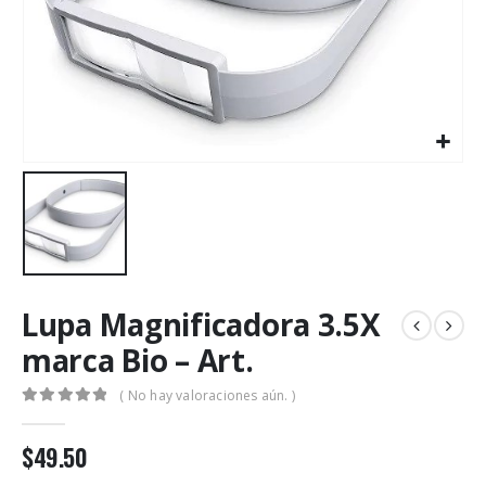
Lupa Magnificadora 3.5X
marca Bio – Art.
( No hay valoraciones aún. )
0
out of 5
$
49.50