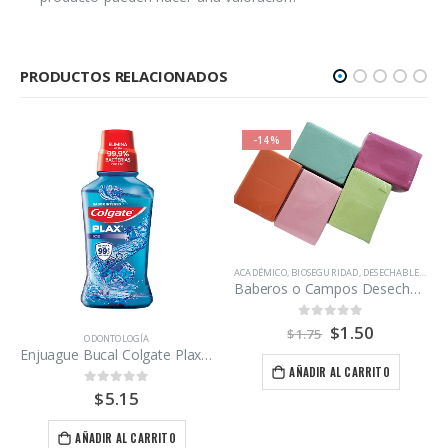
PRODUCTOS RELACIONADOS
-14%
ACADÉMICO
,
BIOSEGURIDAD
,
DESECHABLES
,
ODO
Baberos o Campos Desechables Bolsa 24 Unidades
$
1.50
0
out of 5
$
1.75
ODONTOLOGÍA
Enjuague Bucal Colgate Plax Ice 250ml
AÑADIR AL CARRITO
$
5.15
0
out of 5
AÑADIR AL CARRITO