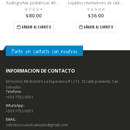
Radiografias pediatricas #0 Carestream caja 100 unidades
Liquidos reveladores de radiografías Carestream kit revelador y fijador
$
80.00
$
36.00
0
out of 5
0
out of 5
AÑADIR AL CARRITO
AÑADIR AL CARRITO
ODONTOLOGÍA
Ponte en contacto con nosotros
INFORMACION DE CONTACTO
Dirección: Medicentro La Esperanza # L113. 25 calle poniente, San
Salvador
Telefono:
+503 7752-0353
WhatsApp:
+503 7752-0353
EMAIL:
odontocosaselsalvador@gmail.com