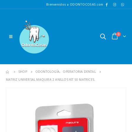
Bienvenidos a ODONTOCOSAS.com
0
SHOP
ODONTOLOGÍA
,
OPERATORIA DENTAL
MATRIZ UNIVERSAL MAQUIRA 2 ANILLOS KIT 50 MATRICES.