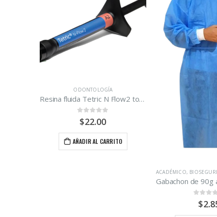
ODONTOLOGÍA
Resina fluida Tetric N Flow2 tono A1, A2, A3, Ivoclar 2 gr.
0
out of 5
$
22.00
AÑADIR AL CARRITO
ACADÉMICO
,
BIOSEGURIDAD
,
DESECHABLES
,
ODON
Gabachon de 90g azul con puño blanco
0
out of 5
$
2.85