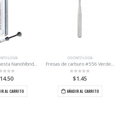
ODONTOLOGÍA
ODONTOLOGÍA
Fresas de carburo #556 Verdent
Alginato Tropicalgin Zherma
0
out of 5
0
out of 5
$
1.45
$
10.00
AÑADIR AL CARRITO
AÑADIR AL CARRITO