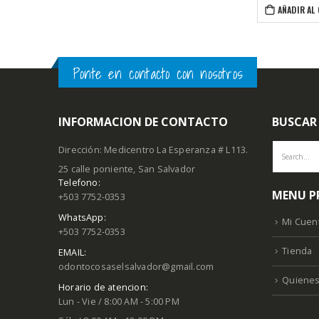
AÑADIR AL CARRITO
Ponte en contacto con nosotros
INFORMACION DE CONTACTO
BUSCAR
Dirección: Medicentro La Esperanza # L113.
25 calle poniente, San Salvador
Telefono:
MENU P
+503 7752-0353
WhatsApp:
Mi Cuen
+503 7752-0353
Tienda
EMAIL:
odontocosaselsalvador@gmail.com
Quiene
Horario de atencion:
Lun - Vie / 8:00 AM - 5:00 PM