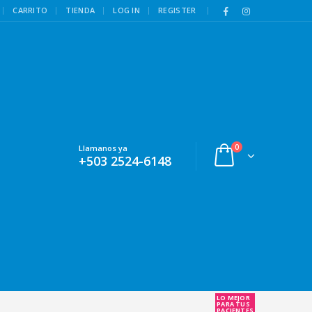
|
CARRITO
TIENDA
LOG IN
REGISTER
0
Llamanos ya
+503 2524-6148
LO MEJOR
PARA TUS
PACIENTES