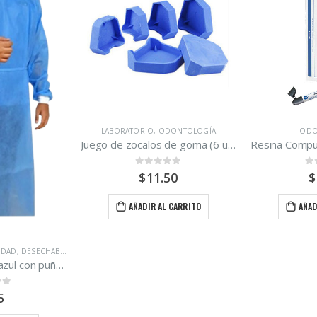
LABORATORIO
,
ODONTOLOGÍA
ODONTOLOGÍA
Juego de zocalos de goma (6 unidades)
Resina Compuesta Nanohíbrida fotopolimerizable EA3 Maquira
0
out of 5
0
out of 5
$
11.50
$
14.50
AÑADIR AL CARRITO
AÑADIR AL CARRITO
TOLOGÍA