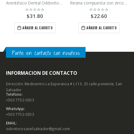
Anestésico Dental Oddontoarti 50 cartuchos
Resina compuesta con zirconia A3 Zirconfill Maquira
$
31.80
$
22.60
0
out of 5
0
out of 5
AÑADIR AL CARRITO
AÑADIR AL CARRITO
Ponte en contacto con nosotros
INFORMACION DE CONTACTO
Dirección: Medicentro La Esperanza # L113. 25 calle poniente, San
Salvador
Telefono:
+503 7752-0353
WhatsApp:
+503 7752-0353
EMAIL:
odontocosaselsalvador@gmail.com