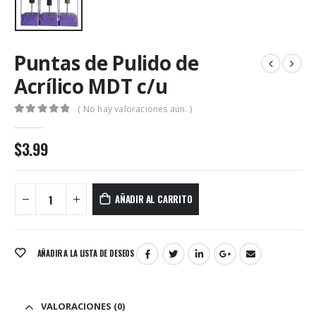
Puntas de Pulido de
Acrílico MDT c/u
( No hay valoraciones aún. )
0
out of 5
$
3.99
AÑADIR AL CARRITO
AÑADIR A LA LISTA DE DESEOS
VALORACIONES (0)