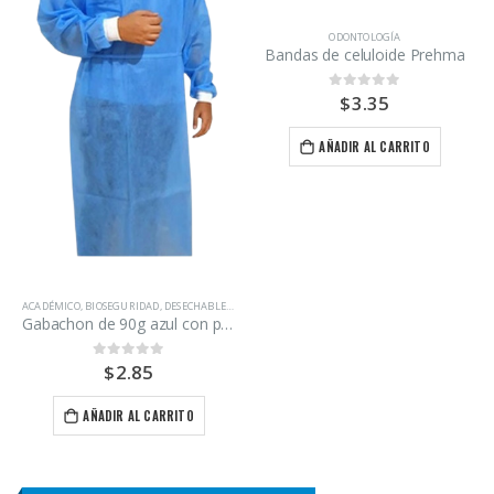
ODONTOLOGÍA
Bandas de celuloide Prehma
$
3.35
0
out of 5
AÑADIR AL CARRITO
ACADÉMICO
,
BIOSEGURIDAD
,
DESECHABLES
,
ODONTOLOGÍA
Gabachon de 90g azul con puño blanco
$
2.85
0
out of 5
AÑADIR AL CARRITO