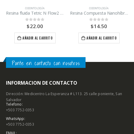
ODONTOLOGÍA
ODONTOLOGÍA
Resina fluida Tetric N Flow2 tono A1, A2, A3, Ivoclar 2 gr.
Resina Compuesta Nanohíbrida fotopolimerizable EA3 Maquira
$
22.00
$
14.50
0
out of 5
0
out of 5
AÑADIR AL CARRITO
AÑADIR AL CARRITO
Ponte en contacto con nosotros
INFORMACION DE CONTACTO
Dirección: Medicentro La Esperanza # L113. 25 calle poniente, San
Salvador
Telefono:
+503 7752-0353
WhatsApp:
+503 7752-0353
EMAIL: