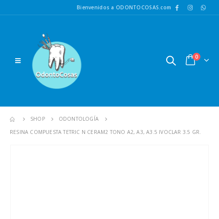
Bienvenidos a ODONTOCOSAS.com
0
SHOP
ODONTOLOGÍA
RESINA COMPUESTA TETRIC N CERAM2 TONO A2, A3, A3.5 IVOCLAR 3.5 GR.