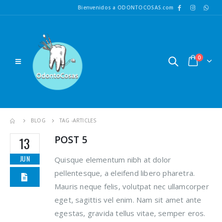
Bienvenidos a ODONTOCOSAS.com
0
BLOG
TAG -
ARTICLES
POST 5
13
JUN
Quisque elementum nibh at dolor
pellentesque, a eleifend libero pharetra.
Mauris neque felis, volutpat nec ullamcorper
eget, sagittis vel enim. Nam sit amet ante
egestas, gravida tellus vitae, semper eros.