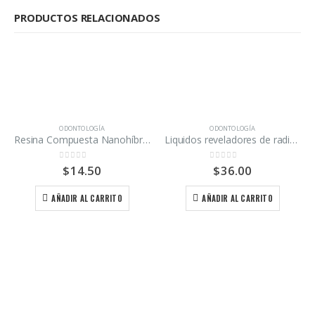
PRODUCTOS RELACIONADOS
ODONTOLOGÍA
ODONTOLOGÍA
Resina Compuesta Nanohíbrida fotopolimerizable EA3 Maquira
Liquidos reveladores de radiografías Carestream kit revelador y fijador
0
out of 5
0
out of 5
$
14.50
$
36.00
AÑADIR AL CARRITO
AÑADIR AL CARRITO