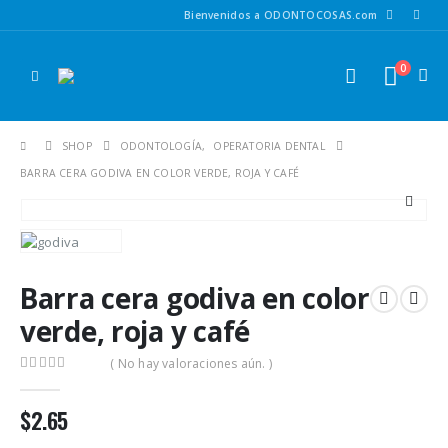
Bienvenidos a ODONTOCOSAS.com
0
SHOP
ODONTOLOGÍA
,
OPERATORIA DENTAL
BARRA CERA GODIVA EN COLOR VERDE, ROJA Y CAFÉ
Barra cera godiva en color
verde, roja y café
( No hay valoraciones aún. )
0
out of 5
$
2.65