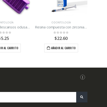
ODONTOLOGÍA
ODONTOLOGÍA
Resina compuesta con zirconia A2 Zirconfill
0
out of 5
0
out of 5
$
22.60
$
31.80
AÑADIR AL CARRITO
AÑADIR AL CARRITO