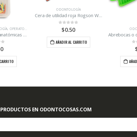
ODONTOLOGÍA
Cera de utilidad roja Rogson Wax/tira
0
out of 5
$
0.50
ODONTOLOGÍA
Abrebocas o descansos oclusales de esterilización química Set de 3 piezas
AÑADIR AL CARRITO
0
out of 5
$
5.25
AÑADIR AL CARRITO
 PRODUCTOS EN ODONTOCOSAS.COM