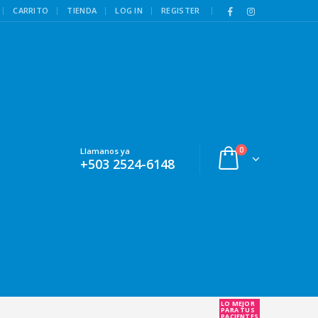
|
CARRITO
TIENDA
LOG IN
REGISTER
0
Llamanos ya
+503 2524-6148
LO MEJOR
PARA TUS
PACIENTES