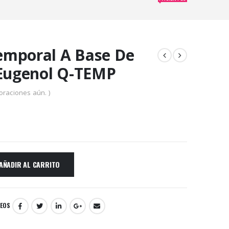
mporal A Base De
 Eugenol Q-TEMP
oraciones aún. )
AÑADIR AL CARRITO
SEOS