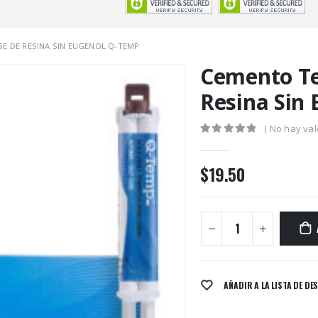
E DE RESINA SIN EUGENOL Q-TEMP
Cemento Te
Resina Sin
( No hay val
0
out of 5
$
19.50
AÑADIR A LA LISTA DE DE