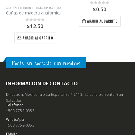
$
0.50
0
out of 5
ACADÉMICO
,
ODONTOLOGÍA
,
OPERATORIA DENTAL
Cuñas de madera anatómicas surtidas marca TDV caja 100 unidades
AÑADIR AL CARRITO
$
12.50
0
out of 5
AÑADIR AL CARRITO
Ponte en contacto con nosotros
INFORMACION DE CONTACTO
Dirección: Medicentro La Esperanza # L113. 25 calle poniente, San
Salvador
Telefono:
+503 7752-0353
WhatsApp:
+503 7752-0353
EMAIL: