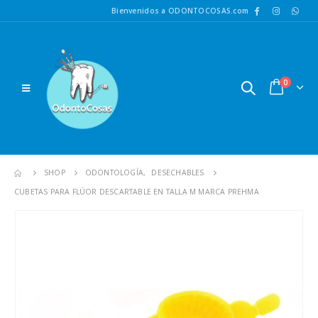
Bienvenidos a ODONTOCOSAS.com
0
SHOP
ODONTOLOGÍA
,
DESECHABLES
CUBETAS PARA FLÚOR DESCARTABLE EN TALLA M MARCA PREHMA