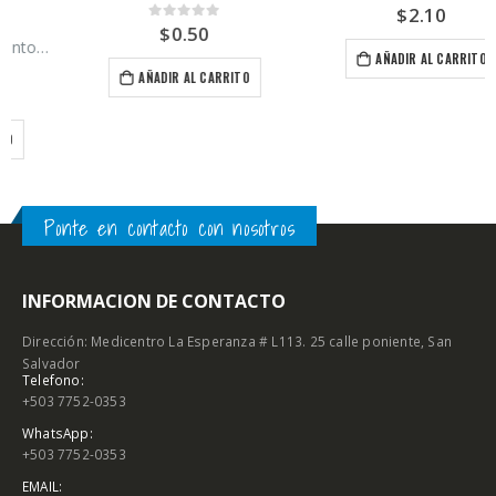
$
2.10
0
out of 5
$
0.50
0
out of 5
AÑADIR AL CARRITO
AÑADIR AL CARRITO
Ponte en contacto con nosotros
INFORMACION DE CONTACTO
Dirección: Medicentro La Esperanza # L113. 25 calle poniente, San
Salvador
Telefono:
+503 7752-0353
WhatsApp:
+503 7752-0353
EMAIL:
odontocosaselsalvador@gmail.com
Horario de atencion: