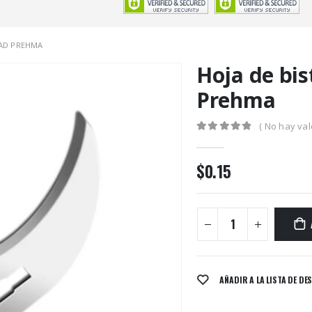
DAD PREHMA
Hoja de bis
Prehma
( No hay val
0
out of 5
$
0.15
AÑADIR A LA LISTA DE DE