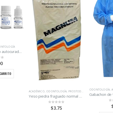
Alginato 
A
ODONTOLOGÍA
,
ACADÉMICO
,
BIOSEGURIDAD
,
DESECHABLES
OLOGÍA
,
PROSTODONCIA
Gabachon de 90g azul con puño blanco
Yeso piedra fraguado normal Magnum kilo
0
out of 5
$
2.85
 of 5
.75