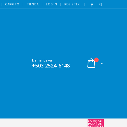
|
CARRITO
TIENDA
LOG IN
REGISTER
0
Llamanos ya
+503 2524-6148
LO MEJOR
PARA TUS
PACIENTES