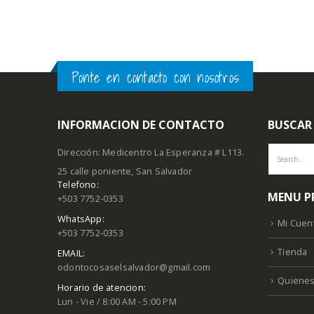
AÑADIR
Ponte en contacto con nosotros
INFORMACION DE CONTACTO
BUSCAR
Dirección: Medicentro La Esperanza # L113.
25 calle poniente, San Salvador
Telefono:
MENU P
+503 7752-0353
WhatsApp:
Mi Cuen
+503 7752-0353
Tienda
EMAIL:
odontocosaselsalvador@gmail.com
Quiene
Horario de atencion:
Lun - Vie / 8:00 AM - 5:00 PM