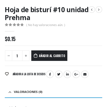
Hoja de bisturí #10 unidad
Prehma
( No hay valoraciones aún. )
0
out of 5
$
0.15
AÑADIR AL CARRITO
AÑADIR A LA LISTA DE DESEOS
VALORACIONES (0)