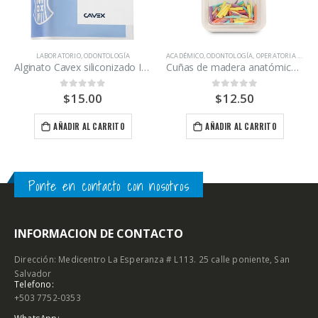
LABORATORIO
,
ODONTOLOGÍA
ACADÉMICO
,
ODONTOLOGÍA
,
OPERATORIA DENTAL
Alginato Cavex siliconizado Impressional en gelificación normal y rapido
Cuñas de madera anatómicas surtidas marca TDV caja 100 unidades
$
15.00
$
12.50
0
out of 5
0
out of 5
AÑADIR AL CARRITO
AÑADIR AL CARRITO
Ponte en contacto con nosotros
INFORMACION DE CONTACTO
Dirección: Medicentro La Esperanza # L113. 25 calle poniente, San
Salvador
Telefono:
+503 7752-0353
WhatsApp: