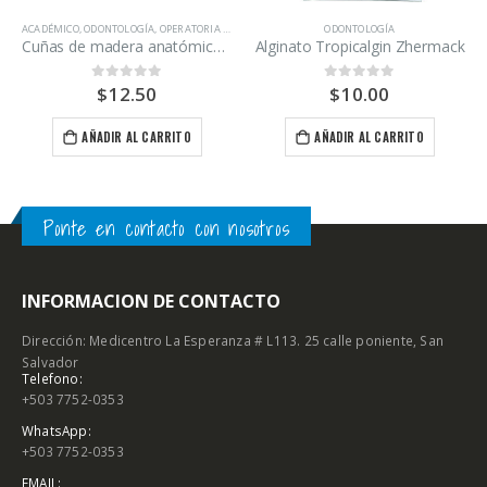
ACADÉMICO
,
ODONTOLOGÍA
,
OPERATORIA DENTAL
ODONTOLOGÍA
Cuñas de madera anatómicas surtidas marca TDV caja 100 unidades
Alginato Tropicalgin Zhermack
$
12.50
$
10.00
0
out of 5
0
out of 5
AÑADIR AL CARRITO
AÑADIR AL CARRITO
Ponte en contacto con nosotros
INFORMACION DE CONTACTO
Dirección: Medicentro La Esperanza # L113. 25 calle poniente, San
Salvador
Telefono:
+503 7752-0353
WhatsApp:
+503 7752-0353
EMAIL: