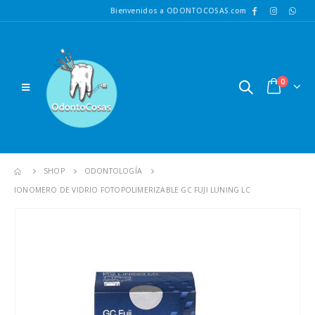
Bienvenidos a ODONTOCOSAS.com
0
SHOP
ODONTOLOGÍA
IONOMERO DE VIDRIO FOTOPOLIMERIZABLE GC FUJI LUNING LC