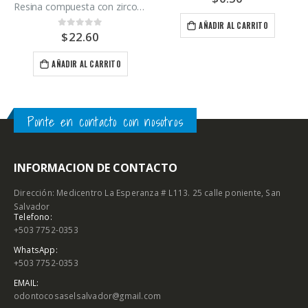
Resina compuesta con zirconia A2 Zirconfill
AÑADIR AL CARRITO
$
22.60
0
out of 5
AÑADIR AL CARRITO
Ponte en contacto con nosotros
INFORMACION DE CONTACTO
Dirección: Medicentro La Esperanza # L113. 25 calle poniente, San
Salvador
Telefono:
+503 7752-0353
WhatsApp:
+503 7752-0353
EMAIL:
odontocosaselsalvador@gmail.com