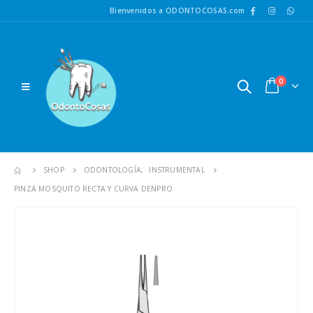
Bienvenidos a ODONTOCOSAS.com
0
SHOP
ODONTOLOGÍA
,
INSTRUMENTAL
PINZA MOSQUITO RECTA Y CURVA DENPRO