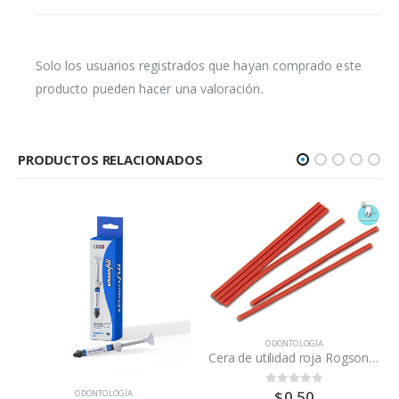
Solo los usuarios registrados que hayan comprado este
producto pueden hacer una valoración.
PRODUCTOS RELACIONADOS
ODONTOLOGÍA
Cera de utilidad roja Rogson Wax/tira
$
0.50
0
out of 5
ODONTOLOGÍA