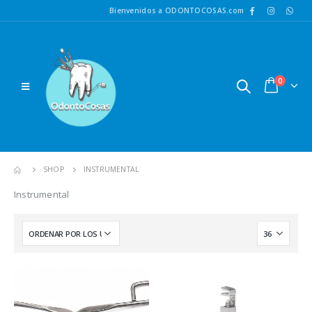
Bienvenidos a ODONTOCOSAS.com
0
SHOP
INSTRUMENTAL
Instrumental