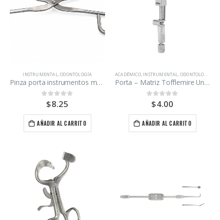
INSTRUMENTAL
,
ODONTOLOGÍA
ACADÉMICO
,
INSTRUMENTAL
,
ODONTOLOGÍA
Pinza porta instrumentos marca Denpro.
Porta – Matriz Tofflemire Universal.
$
8.25
$
4.00
0
out of 5
0
out of 5
AÑADIR AL CARRITO
AÑADIR AL CARRITO