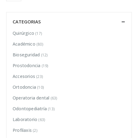
CATEGORIAS
Quirúrgico
(17)
Académico
(80)
Bioseguridad
(12)
Prostodoncia
(19)
Accesorios
(23)
Ortodoncia
(10)
Operatoria dental
(63)
Odontopediatría
(13)
Laboratorio
(63)
Profilaxis
(2)