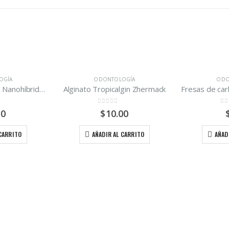
OGÍA
ODONTOLOGÍA
ODO
Resina Compuesta Nanohíbrida fotopolimerizable EA3 Maquira
Alginato Tropicalgin Zhermack
 5
0
out of 5
0
o
50
$
10.00
 CARRITO
AÑADIR AL CARRITO
AÑAD