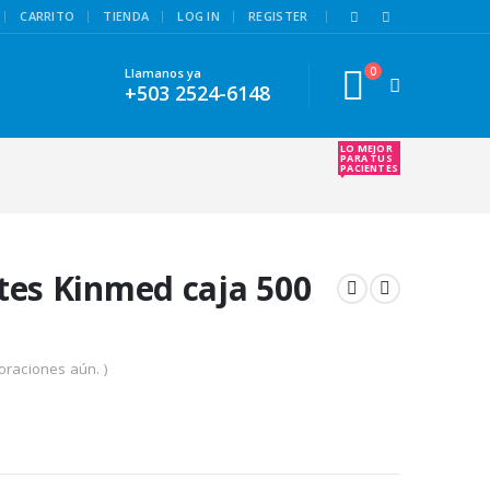
|
CARRITO
TIENDA
LOG IN
REGISTER
0
Llamanos ya
+503 2524-6148
LO MEJOR
PARA TUS
PACIENTES
tes Kinmed caja 500
oraciones aún. )