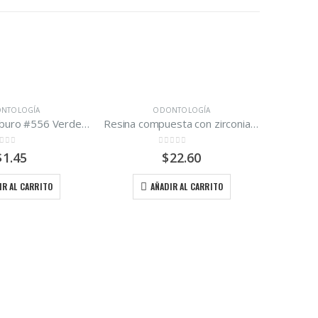
NTOLOGÍA
ODONTOLOGÍA
Fresas de carburo #556 Verdent
Resina compuesta con zirconia A3 Zirconfill Maquira
ut of 5
0
out of 5
$
1.45
$
22.60
IR AL CARRITO
AÑADIR AL CARRITO
LABO