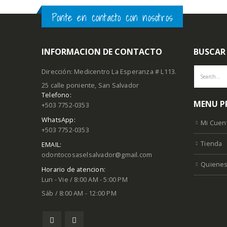
Ponte en contacto con nosotros
INFORMACION DE CONTACTO
BUSCAR
Dirección: Medicentro La Esperanza # L113.
25 calle poniente, San Salvador
Telefono:
MENU P
+503 7752-0353
WhatsApp:
Mi Cuen
+503 7752-0353
Tienda
EMAIL:
odontocosaselsalvador@gmail.com
Quiene
Horario de atencion:
Lun - Vie / 8:00 AM - 5:00 PM
Sáb / 8:00 AM - 12:00 PM