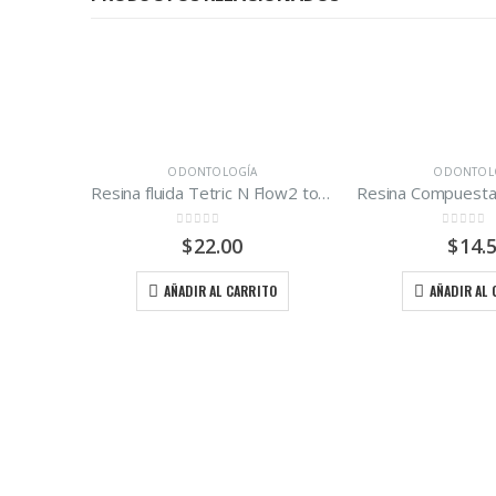
ODONTOLOGÍA
ODONTOL
Resina fluida Tetric N Flow2 tono A1, A2, A3, Ivoclar 2 gr.
0
out of 5
0
out of
$
22.00
$
14.
AÑADIR AL CARRITO
AÑADIR AL