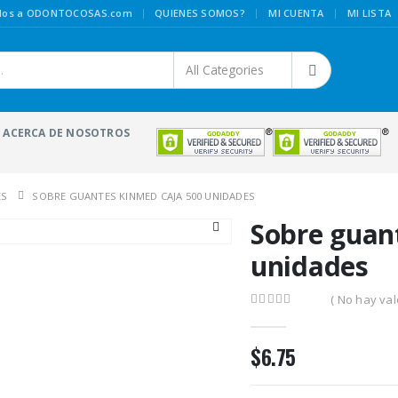
|
idos a ODONTOCOSAS.com
QUIENES SOMOS?
MI CUENTA
MI LISTA
ACERCA DE NOSOTROS
ES
SOBRE GUANTES KINMED CAJA 500 UNIDADES
Sobre guan
unidades
( No hay val
0
out of 5
$
6.75