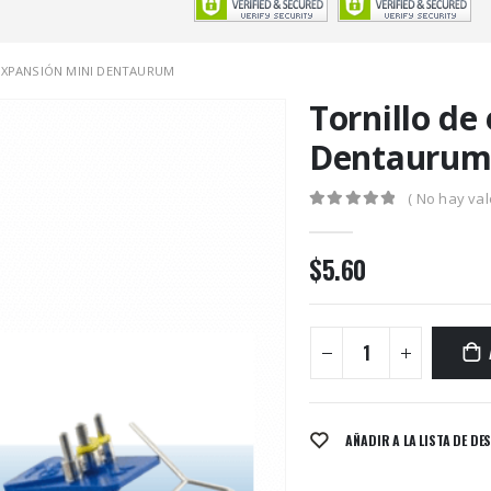
EXPANSIÓN MINI DENTAURUM
Tornillo de
Dentauru
( No hay val
0
out of 5
$
5.60
AÑADIR A LA LISTA DE DE