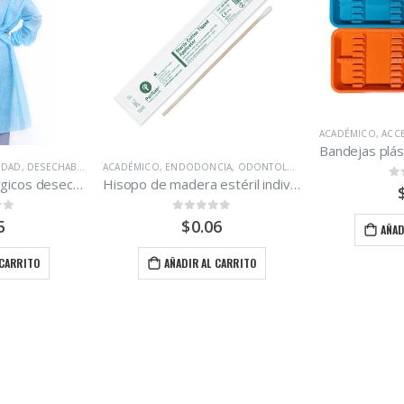
ACADÉMICO
,
ACCESORIOS
,
LABORATORIO
,
ODONTOLOGÍA
,
R
Bandejas plásticas pequeñas con divisiones Unidad
NCIA
,
ODONTOLOGÍA
,
OPERATORIA DENTAL
,
QUIRÚRGICO
ACADÉM
Hisopo de madera estéril individual
0
out of 5
$
3.85
of 5
.06
AÑADIR AL CARRITO
AL CARRITO
AÑ