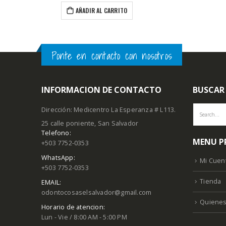
RITO
Ponte en contacto con nosotros
INFORMACION DE CONTACTO
BUSCAR
Dirección: Medicentro La Esperanza # L113.
25 calle poniente, San Salvador
Telefono:
MENU P
+503 7752-0353
WhatsApp:
Mi Cuen
+503 7752-0353
Tienda
EMAIL:
odontocosaselsalvador@gmail.com
Quiene
Horario de atencion:
Lun - Vie / 8:00 AM - 5:00 PM
Sáb / 8:00 AM - 12:00 PM