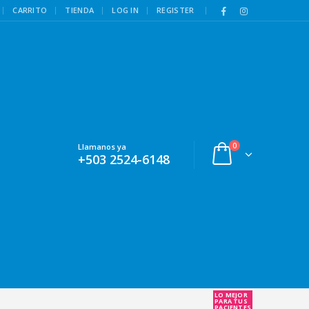
|
CARRITO
TIENDA
LOG IN
REGISTER
0
Llamanos ya
+503 2524-6148
LO MEJOR
PARA TUS
PACIENTES