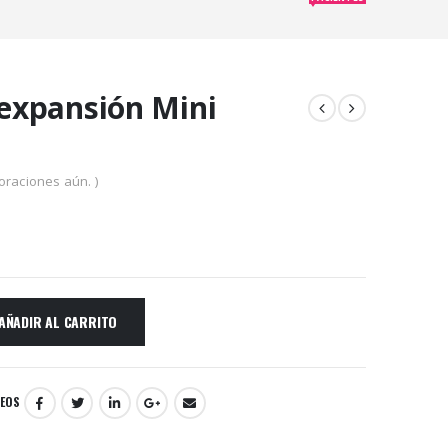
 expansión Mini
m
oraciones aún. )
AÑADIR AL CARRITO
SEOS