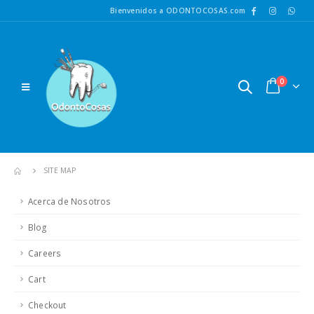
Bienvenidos a ODONTOCOSAS.com
0
SITE MAP
Acerca de Nosotros
Blog
Careers
Cart
Checkout