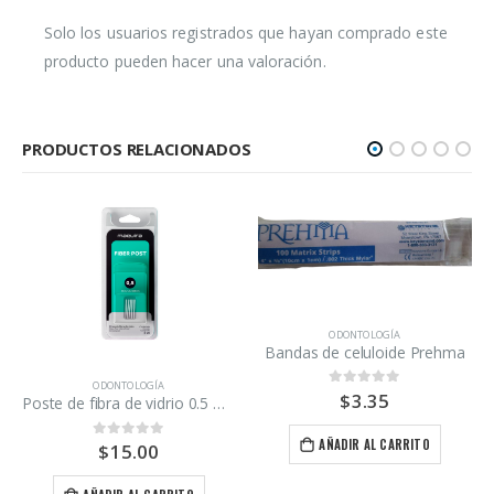
Solo los usuarios registrados que hayan comprado este
producto pueden hacer una valoración.
PRODUCTOS RELACIONADOS
ODONTOLOGÍA
Bandas de celuloide Prehma
ODONTOLOGÍA
,
ODONTOPEDIATRÍA
,
OPERATORIA DENTAL
,
QUIRÚRGICO
$
3.35
0
out of 5
Poste de fibra de vidrio 0.5 Maquira/5 unidades
AÑADIR AL CARRITO
$
15.00
0
out of 5