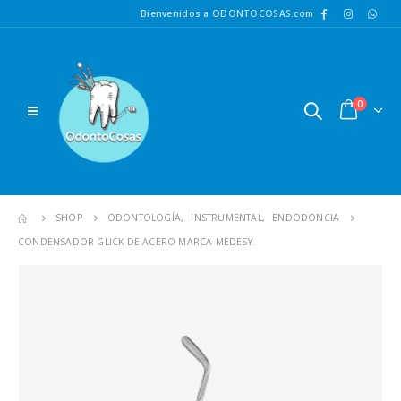
Bienvenidos a ODONTOCOSAS.com
0
SHOP
ODONTOLOGÍA
,
INSTRUMENTAL
,
ENDODONCIA
CONDENSADOR GLICK DE ACERO MARCA MEDESY.