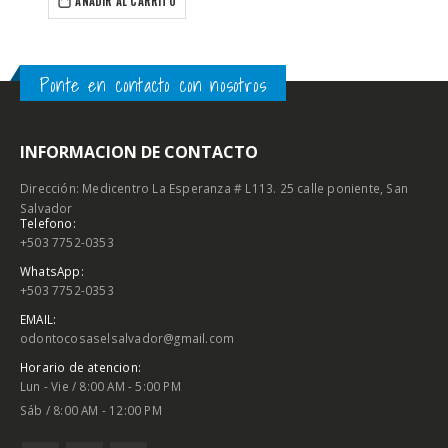
AÑADIR AL CARRITO
Ponte en contacto con nosotros
INFORMACION DE CONTACTO
Dirección: Medicentro La Esperanza # L113. 25 calle poniente, San
Salvador
Telefono:
+503 7752-0353
WhatsApp:
+503 7752-0353
EMAIL:
odontocosaselsalvador@gmail.com
Horario de atencion:
Lun - Vie / 8:00 AM - 5:00 PM
Sáb / 8:00 AM - 12:00 PM