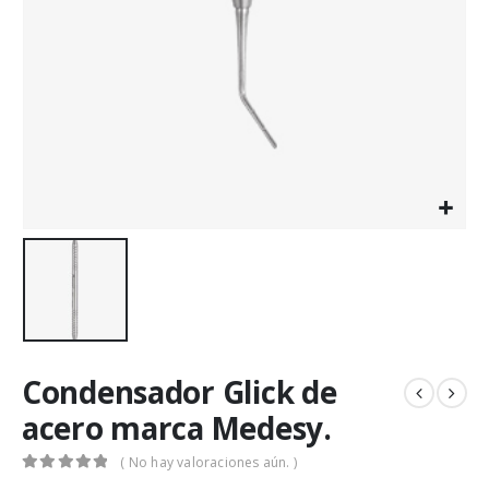
Condensador Glick de
acero marca Medesy.
( No hay valoraciones aún. )
0
out of 5