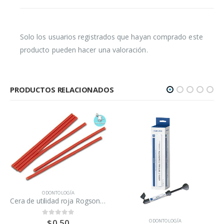
Solo los usuarios registrados que hayan comprado este
producto pueden hacer una valoración.
PRODUCTOS RELACIONADOS
ODONTOLOGÍA
Poste de fibra de vidrio 0.5 Maquira/5 unidades
ODONTOLOGÍA
0
out of 5