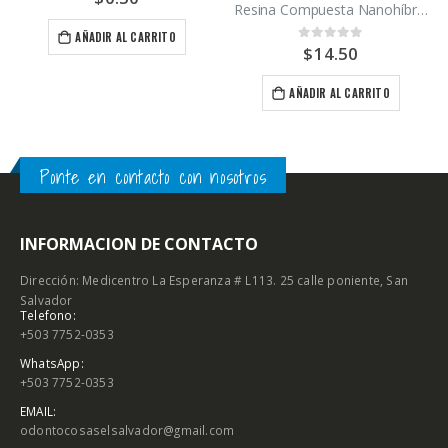
$
15.00
Resina Compuesta Nanohíbrida fotopolimerizable EA3 Maquira
AÑADIR AL CARRITO
$
14.50
0
out of 5
AÑADIR AL CARRITO
Ponte en contacto con nosotros
INFORMACION DE CONTACTO
Dirección: Medicentro La Esperanza # L113. 25 calle poniente, San
Salvador
Telefono:
+503 7752-0353
WhatsApp:
+503 7752-0353
EMAIL:
odontocosaselsalvador@gmail.com